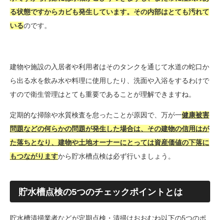
る状態ですからカビも発生しています。その内部はとても汚れて
いる
のです。
建物や施設の入居者や利用者はそのタンクを通じて水道の蛇口か
ら出る水を飲み水や料理に使用したり、洗面や入浴をするわけで
すので衛生管理はとても重要であることが理解できますね。
定期的な掃除や水質検査を怠ったことが原因で、万が一
健康被害
問題などの何らかの問題が発生した場合は、その建物の信用はが
た落ちとなり、建物や土地オーナーにとっては資産価値の下落に
もつながります
から貯水槽点検は必ず行いましょう。
貯水槽点検の5つのチェックポイントとは
貯水槽清掃業者などが定期点検・清掃はおおむね以下の5つのポ