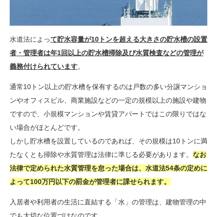
水道法によっ
て貯水容量が10トンを超える大きさの貯水槽の設置
者・管理者は年1回以上の貯水槽掃除及び水質検査などの管理が
義務付けられています
。
通常10トン以上の貯水槽を保有するのは戸数の多い分譲マンショ
ンやオフィスビル、商業施設などの一定の規模以上の施設や建物
ですので、小規模マンションや賃貸アパートではこの限りではな
い場合がほとんどです。
しかし貯水槽を設置しているのであれば、その規模は10トンに満
たなくとも掃除や水質管理は法律に準じる必要があります。
なお
法律で定められた水質管理を怠った場合は、水道法54条の定めに
よって100万円以下の罰金が管理者に課せられます。
入居者や利用者の生活に直結する「水」の管理は、建物管理の中
でも大切な位置づけなのです。