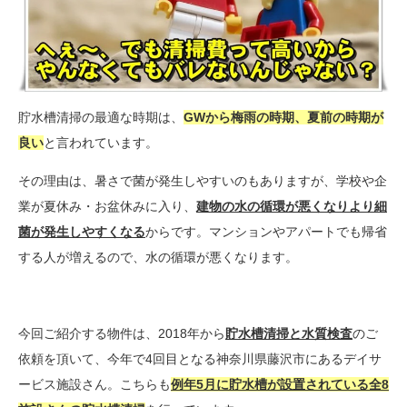
貯水槽清掃の最適な時期は、
GWから
梅雨の時期、夏前の時期が
良い
と言われています。
その理由は、暑さで菌が発生しやすいのもありますが、学校や企
業が夏休み・お盆休みに入り、
建物の水の循環が悪くなりより細
菌が発生しやすくなる
からです。マンションやアパートでも帰省
する人が増えるので、水の循環が悪くなります。
今回ご紹介する物件は、2018年から
貯水槽清掃と水質検査
のご
依頼を頂いて、今年で4回目となる神奈川県藤沢市にあるデイサ
ービス施設さん。こちらも
例年5月に貯水槽が設置されている全8