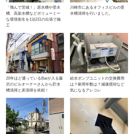
「飛んで茨城！」原水槽や受水
川崎市にあるオフィスビルの受
槽、高架水槽などボリューミー
水槽清掃を行いました。
な環境衛生を1泊2日の出張で施
工
20年ほど通っているBarが入る藤
給水ポンプユニットの交換費用
沢のビルオーナーさんから貯水
は？耐用年数は？減価償却など
槽清掃と床清掃を依頼！
気になるアレコレ