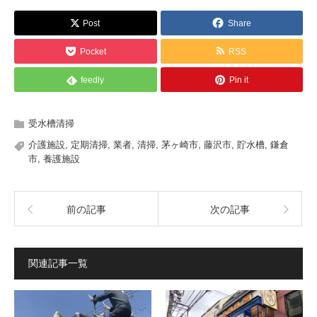
Post
Share
Pocket
RSS
feedly
Pin it
受水槽清掃
介護施設
,
定期清掃
,
業者
,
清掃
,
茅ヶ崎市
,
藤沢市
,
貯水槽
,
鎌倉
市
,
養護施設
前の記事
次の記事
関連記事一覧