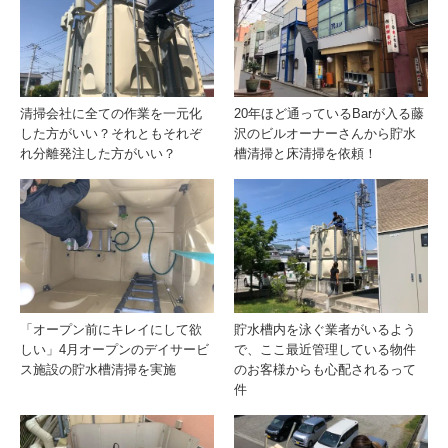
清掃会社に全ての作業を一元化
20年ほど通っているBarが入る藤
した方がいい？それともそれぞ
沢のビルオーナーさんから貯水
れ分離発注した方がいい？
槽清掃と床清掃を依頼！
「オープン前にキレイにして欲
貯水槽内を泳ぐ業者がいるよう
しい」4月オープンのデイサービ
で、ここ最近管理している物件
ス施設の貯水槽清掃を実施
のお客様からも心配されるって
件