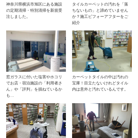
神奈川県横浜市旭区にある施設
タイルカーペットの汚れを「落
の定期清掃・特別清掃を新規受
ちないもの」と諦めていません
注しました。
か？施工ビフォーアフターをご
紹介
窓ガラスに付いた塩害やホコリ
カーペットタイルの中は汚れの
でお店・宿泊施設の「利用者さ
宝庫！目立たないけれどタイル
ん」や「評判」を損ねているか
内は意外と汚れているんです。
も…