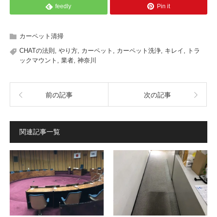
feedly
Pin it
カーペット清掃
CHATの法則
,
やり方
,
カーペット
,
カーペット洗浄
,
キレイ
,
トラ
ックマウント
,
業者
,
神奈川
前の記事
次の記事
関連記事一覧