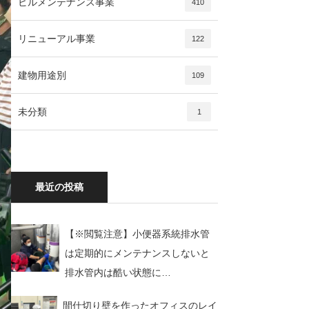
ビルメンテナンス事業
410
リニューアル事業
122
建物用途別
109
未分類
1
最近の投稿
【※閲覧注意】小便器系統排水管
は定期的にメンテナンスしないと
排水管内は酷い状態に…
間仕切り壁を作ったオフィスのレイ