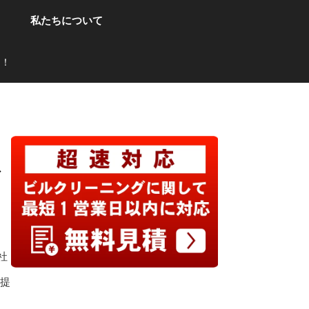
私たちについて
た！
社
具提