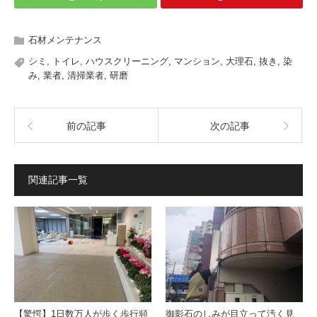
石材メンテナンス
シミ
,
トイレ
,
ハウスクリーニング
,
マンション
,
大理石
,
抜き
,
染
み
,
業者
,
清掃業者
,
研磨
前の記事
次の記事
関連記事一覧
【驚愕】1日数万人が歩く歩行頻
御影石のしみが目立って汚く見