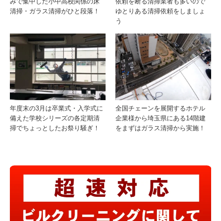
みで集中した小中高校関係の床
依頼を断る清掃業者も多いので
清掃・ガラス清掃がひと段落！
ゆとりある清掃依頼をしましょ
う
年度末の3月は卒業式・入学式に
全国チェーンを展開するホテル
備えた学校シリーズの各定期清
企業様から埼玉県にある14階建
掃でちょっとしたお祭り騒ぎ！
をまずはガラス清掃から実施！