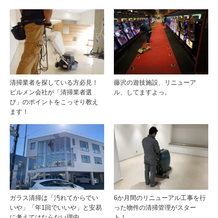
清掃業者を探している方必見！
藤沢の遊技施設、リニューア
ビルメン会社が「清掃業者選
ル、してますよっ。
び」のポイントをこっそり教え
ます！
ガラス清掃は「汚れてからでい
6か月間のリニューアル工事を行
いや」「年1回でいいや」と安易
った物件の清掃管理がスター
に考えてはならない理由
ト！