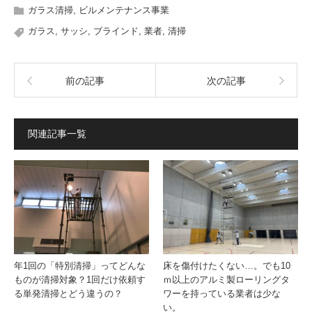
ガラス清掃
,
ビルメンテナンス事業
ガラス
,
サッシ
,
ブラインド
,
業者
,
清掃
前の記事
次の記事
関連記事一覧
年1回の「特別清掃」ってどんな
床を傷付けたくない…。でも10
ものが清掃対象？1回だけ依頼す
ｍ以上のアルミ製ローリングタ
る単発清掃とどう違うの？
ワーを持っている業者は少な
い。