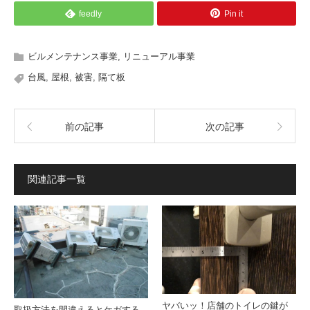
feedly
Pin it
ビルメンテナンス事業
,
リニューアル事業
台風
,
屋根
,
被害
,
隔て板
前の記事
次の記事
関連記事一覧
ヤバいッ！店舗のトイレの鍵が
取扱方法を間違えるとケガする