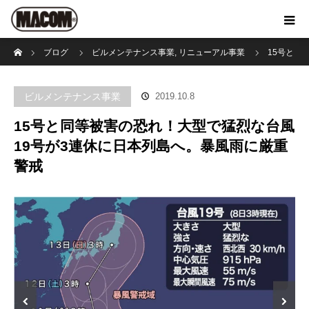
ホーム
ブログ
ビルメンテナンス事業
,
リニューアル事業
15号と
同等被害の恐れ！大型で猛烈な台風19号が3連休に日本列島へ。暴風雨に厳
ビルメンテナンス事業
2019.10.8
重警戒
15号と同等被害の恐れ！大型で猛烈な台風
19号が3連休に日本列島へ。暴風雨に厳重
警戒