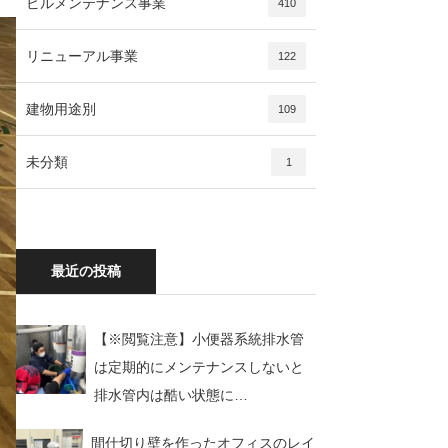
ビルメンテナンス事業
410
リニューアル事業
122
建物用途別
109
未分類
1
最近の投稿
【※閲覧注意】小便器系統排水管
は定期的にメンテナンスしないと
排水管内は酷い状態に…
間仕切り壁を作ったオフィスのレイ